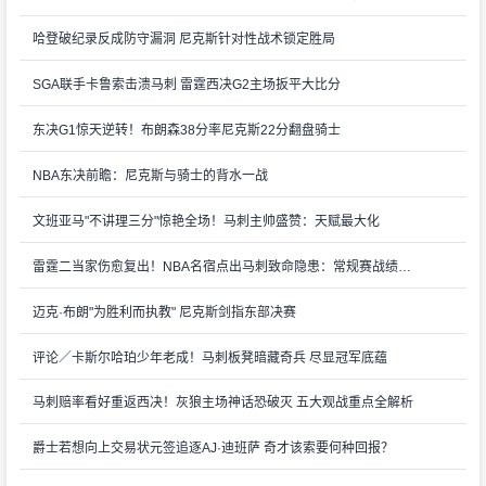
哈登破纪录反成防守漏洞 尼克斯针对性战术锁定胜局
SGA联手卡鲁索击溃马刺 雷霆西决G2主场扳平大比分
东决G1惊天逆转！布朗森38分率尼克斯22分翻盘骑士
NBA东决前瞻：尼克斯与骑士的背水一战
文班亚马"不讲理三分"惊艳全场！马刺主帅盛赞：天赋最大化
雷霆二当家伤愈复出！NBA名宿点出马刺致命隐患：常规赛战绩毫无意义
迈克·布朗"为胜利而执教" 尼克斯剑指东部决赛
评论／卡斯尔哈珀少年老成！马刺板凳暗藏奇兵 尽显冠军底蕴
马刺赔率看好重返西决！灰狼主场神话恐破灭 五大观战重点全解析
爵士若想向上交易状元签追逐AJ·迪班萨 奇才该索要何种回报？