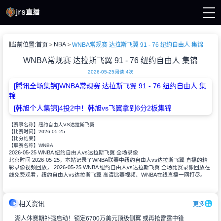
页
NBA
当前位置:
首页
WNBA常规赛 达拉斯飞翼 91 - 76 纽约自由人 集锦
A直播
直播
WNBA常规赛 达拉斯飞翼 91 - 76 纽约自由人 集锦
直播
2026-05-25
阅读:
4次
A新闻
[腾讯全场集锦]WNBA常规赛 达拉斯飞翼 91 - 76 纽约自由人 集
A录像
锦
[韩旭个人集锦]4投2中！韩旭vs飞翼拿到6分2板集锦
【赛事名称】
纽约自由人VS达拉斯飞翼
2026-05-25
【比赛时间】
【比分结果】
WNBA
【联赛名称】
2026-05-25 WNBA 纽约自由人vs达拉斯飞翼 全场录像
北京时间 2026-05-25，本站记录了WNBA联赛中纽约自由人vs达拉斯飞翼 直播的精
彩录像视频回放， 2026-05-25 WNBA 纽约自由人vs达拉斯飞翼 全场比赛录像回放在
线免费观看，纽约自由人vs达拉斯飞翼 高清比赛视频、WNBA在线直播一网打尽。
相关资讯
更多
湖人休赛期补强启动！锁定6700万美元顶级侧翼 或再抢雷霆中锋