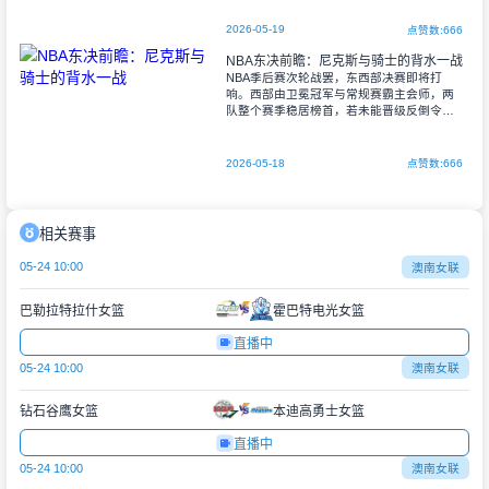
势，但尼克斯末段疯狂追分拖入加时。加时
2026-05-19
点赞数:666
NBA东决前瞻：尼克斯与骑士的背水一战
NBA季后赛次轮战罢，东西部决赛即将打
响。西部由卫冕冠军与常规赛霸主会师，两
队整个赛季稳居榜首，若未能晋级反倒令人
意外。而东部纽约尼克斯与克利夫兰骑士的
晋级之路则承载着更多压力——这两支联盟
最年长
2026-05-18
点赞数:666
相关赛事
05-24 10:00
澳南女联
巴勒拉特拉什女篮
霍巴特电光女篮
直播中
05-24 10:00
澳南女联
钻石谷鹰女篮
本迪高勇士女篮
直播中
05-24 10:00
澳南女联