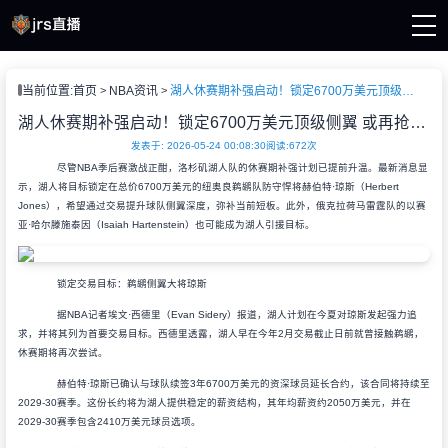
页
当前位置:
首页
NBA资讯
湖人休赛期补强启动！锁定6700万美元顶级侧翼 或再抢雷霆中锋
A直播
直播
湖人休赛期补强启动！锁定6700万美元顶级侧翼 或再抢雷霆中锋
直播
发表于: 2026-05-24 00:08:30
阅读:
672次
A新闻
尽管NBA季后赛激战正酣，洛杉矶湖人队的休赛期补强计划已提前升温。最新消息显
A录像
示，湖人将目标锁定在总价6700万美元的纽奥良鹈鹕队防守悍将赫伯特·琼斯（Herbert
Jones），希望通过交易提升球队侧翼深度，弥补当前短板。此外，俄克拉荷马雷霆队的以赛
亚·哈尔滕施泰因（Isaiah Hartenstein）也可能成为湖人引援目标。
锁定交易目标：鹈鹕侧翼大将琼斯
据NBA记者埃文·西德里（Evan Sidery）报道，湖人计划在今夏对琼斯发起强力追
求，并将其列为首要交易目标。西德里透露，湖人早在今年2月交易截止日前就曾接触鹈鹕，
休赛期将再次尝试。
赫伯特·琼斯已确认与球队续签3年6700万美元的资深球员延长合约，该合同将持续至
2029-30赛季。这份长约将为湖人提供稳定的薪资结构，其年均薪资约2050万美元，并在
2029-30赛季包含2410万美元球员选项。