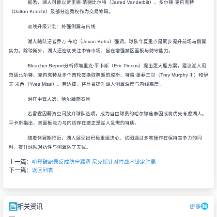
据悉，湖人可能以贾里德·范德比尔特（Jarred Vanderbilt）、多尔顿·克内克特
（Dalton Knecht）及部分选秀权作为交易筹码。
双线升级计划：补强侧翼与内线
湖人随队记者乔万·布哈（Jovan Buha）强调，球队今夏重点是同步提升前场与侧翼
实力。除琼斯外，湖人还密切关注中锋市场，旨在增强禁区篮板与防守能力。
Bleacher Report分析师埃里克·平卡斯（Eric Pincus）提出更大胆方案，建议湖人用
范德比尔特、克内克特及多个首轮签换取鹈鹕的琼斯、特雷·墨菲三世（Trey Murphy III）和伊
夫·米西（Yves Missi）。若达成，将显著提升湖人侧翼深度与内线高度。
潜在中锋人选：哈尔滕施泰因
若雷霆因薪资空间放弃球队选项，成为自由球员的哈尔滕施泰因或将优先考虑湖人。
平卡斯指出，其篮板能力与内线存在感正是湖人急需的特质。
随着休赛期临近，湖人展现出积极重组决心，试图通过多笔操作在保持竞争力的同
时，提升球队对抗性与侧翼防守天赋。
上一篇：
哈登破纪录反成防守漏洞 尼克斯针对性战术锁定胜局
下一篇：
返回列表
相关资讯
更多