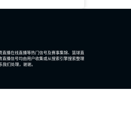
免费直播在线直播等热门信号及赛事集锦、篮球直
体育直播信号均由用户收集或从搜索引擎搜索整理
系我们处理，谢谢。