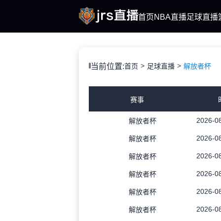
首页
NBA直播
足球直播
当前位置:
首页
足球直播
解放者杯
赛事
2026-08
解放者杯
2026-08
解放者杯
2026-08
解放者杯
2026-08
解放者杯
2026-08
解放者杯
2026-08
解放者杯