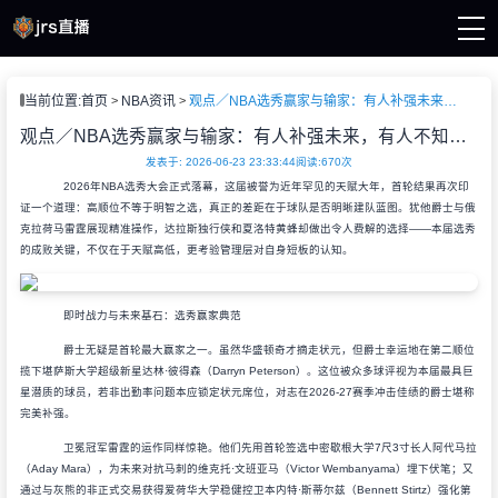
页
当前位置:
首页
NBA资讯
观点／NBA选秀赢家与输家：有人补强未来，有人不知己短
A直播
直播
观点／NBA选秀赢家与输家：有人补强未来，有人不知己短
直播
发表于: 2026-06-23 23:33:44
阅读:
670次
A新闻
2026年NBA选秀大会正式落幕，这届被誉为近年罕见的天赋大年，首轮结果再次印
A录像
证一个道理：高顺位不等于明智之选，真正的差距在于球队是否明晰建队蓝图。犹他爵士与俄
克拉荷马雷霆展现精准操作，达拉斯独行侠和夏洛特黄蜂却做出令人费解的选择——本届选秀
的成败关键，不仅在于天赋高低，更考验管理层对自身短板的认知。
即时战力与未来基石：选秀赢家典范
爵士无疑是首轮最大赢家之一。虽然华盛顿奇才摘走状元，但爵士幸运地在第二顺位
揽下堪萨斯大学超级新星达林·彼得森（Darryn Peterson）。这位被众多球评视为本届最具巨
星潜质的球员，若非出勤率问题本应锁定状元席位，对志在2026-27赛季冲击佳绩的爵士堪称
完美补强。
卫冕冠军雷霆的运作同样惊艳。他们先用首轮签选中密歇根大学7尺3寸长人阿代马拉
（Aday Mara），为未来对抗马刺的维克托·文班亚马（Victor Wembanyama）埋下伏笔；又
通过与灰熊的非正式交易获得爱荷华大学稳健控卫本内特·斯蒂尔兹（Bennett Stirtz）强化第