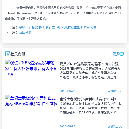
值得一提的是，雷霆选中阿代马拉的战略选择，使得老将中锋以赛亚·哈尔滕施泰因
（Isaiah Hartenstein）2850万美元球队选项变得岌岌可危，这位中锋可能被迫在今夏进入自
由市场，面临职业生涯重大转折。
上一篇：
金骑士老板比尔·弗利正式竞标NBA拉斯维加斯扩军席位
下一篇：
返回列表
相关资讯
更多
观点／NBA选秀赢家与输家：有人补强未来，有人不知己短
2026年NBA选秀大会正式落幕，这届被誉为
近年罕见的天赋大年，首轮结果再次印证一
个道理：高顺位不等于明智之选，真正的差
距在于球队是否明晰建队蓝图。犹他爵士与
俄克拉荷马雷霆展现精准操作，达拉斯独行
2026-06-23
点赞数:666
金骑士老板比尔·弗利正式竞标NBA拉斯维加斯扩军席位
拉斯维加斯金骑士队创始人兼大股东比尔·弗
利周一宣布，将正式启动竞标程序，为拉斯
维加斯引入一支NBA球队。此举紧随NBA董
事会在三月下旬通过决议，专门针对拉斯维
加斯和西雅图两地进行扩军资格审核。
2026-06-23
点赞数:666