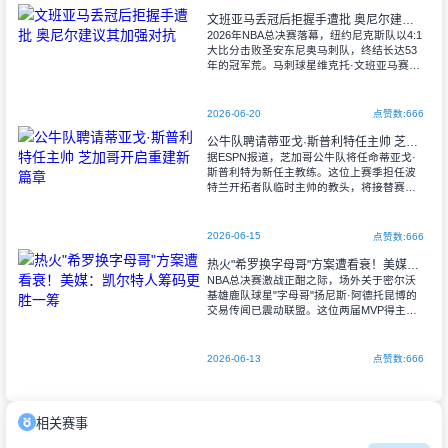
文班亚马丢冠后拒握手遭批 奥尼尔建议其加强对抗
2026年NBA总决赛落幕，纽约尼克斯队以4:1
大比分击败圣安东尼奥马刺队，终结长达53
年的冠军荒。马刺球星维克托·文班亚马赛后
行为引发争议，转播画面显示多名马刺球员
终场哨响后未与尼克斯队员握手便
2026-06-20
点赞数:666
公牛队聘请蒂亚戈·斯普利特任主帅 芝加哥开启重建新篇章
据ESPN报道，芝加哥公牛队将任命蒂亚戈·
斯普利特为新任主教练。这位上赛季担任波
特兰开拓者队临时主帅的教头，将接替赛季
末离任的比利·多诺万执掌教鞭。 在执教
开拓者的唯一赛季中，斯普利特率
2026-06-15
点赞数:666
热火"希罗换字母哥"方案遭看衰！美媒：凯尔特人筹码更胜一筹
NBA总决赛激战正酣之际，场外关于密尔沃
基雄鹿队球星"字母哥"扬尼斯·阿德托昆博的
交易传闻已震动联盟。这位两届MVP得主在
效力雄鹿13年后，极可能今夏改换门庭。迈
阿密热火与波士顿凯尔特人被视为最有
2026-06-13
点赞数:666
相关赛事