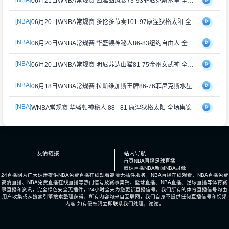
06月21日WNBA常规赛 西雅图风暴73-93菲尼克斯水星 全场集锦
[NBA]
06月20日WNBA常规赛 多伦多节奏101-97康涅狄格太阳 全场集锦
[NBA]
06月20日WNBA常规赛 华盛顿神秘人86-83纽约自由人 全场集锦
[NBA]
06月20日WNBA常规赛 明尼苏达山猫81-75金州女武神 全场集锦
[NBA]
06月18日WNBA常规赛 拉斯维加斯王牌86-76菲尼克斯水星 全场集锦
[NBA]
WNBA常规赛 华盛顿神秘人 88 - 81 康涅狄格太阳 全场集锦
友情链接
站内导航
首页
NBA直播
足球直播
篮球直播
NBA新闻
NBA录像
24直播网为广大球迷提供NBA免费直播在线观看高清无插件服务，NBA直播在线观看、NBA直播免费
高清直播、NBA免费直播在线直播等热门信号及赛事集锦、篮球直播、NBA直播、足球直播等体育赛
事直播和资讯，完全绿色安全无插件，24小时全天为您更新直播信号。我们所有的体育直播信号均由
用户收集或从搜索引擎搜索整理获得，所有内容均来自互联网，我们自身不提供任何直播信号和视频
内容 如有侵权请立即联系我们处理，谢谢。