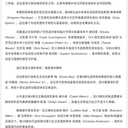
二阵容。这支首发已趋完美的冠军之师，正是凭借替补控卫的稳定投射补全夺冠拼图。
老鹰则用两枚首轮签实现天赋最大化：第8顺位选中未来后场指挥官金斯顿·弗莱明斯
（Kingston Flemings），又在首轮末段爆冷选择大东区年度最佳球员祖比·埃吉奥福（Zuby
Ejiofor）。这位矮个内线凭借防守韧性与篮板拼劲，完美契合老鹰球队文化。
活塞通过交易获得17号签选中斯坦福大学得分机器埃布卡·奥科里（Ebuka
Okorie），为凯德·坎宁安（Cade Cunningham）觅得理想副手；76人则在首轮末段"偷到"大
学顶尖得分手小拉巴伦·菲隆（Labaron Philon Jr.），他将与泰瑞斯·马克西（Tyrese
Maxey）在尼克·纳斯（Nick Nurse）的小球体系中组成令东部胆寒的进攻组合。马刺20顺位
选中肯塔基大学运动型大前锋杰登·昆坦斯（Jayden Quaintance），虽存膝伤隐患，却是文
班亚马理想的禁区守护者。
溢价盲选与错失良机：输家操作解析
达拉斯独行侠新任主帅达斯蒂·梅（Dusty May）在第9顺位选择其密歇根旧部小莫雷
兹·约翰逊（Morez Johnson Jr.）。这位防守型锋线虽是优质团队粘合剂，但对重建球队而
言，用前十签位选择功能型球员实属溢价。
公牛虽在第4顺位正确选择凯莱布·威尔森（Caleb Wilson），但15顺位却挑选需要长
期培养的亚利桑那侧翼戴林·斯温（Dailyn Swain），放着众多即战力后卫不选令人费解。
黄蜂操作更显荒谬：在已拥有拉梅洛·鲍尔（LaMelo Ball）、布兰登·米勒（Brandon
Miller）、康·克努佩尔（Kon Knueppel）和迈尔斯·布里奇斯（Miles Bridges）等后场/侧翼球
员情况下，第18顺位仍选择德州理工后卫克里斯蒂安·安德森（Christian Anderson），错失补
强孱弱内线的黄金机会。