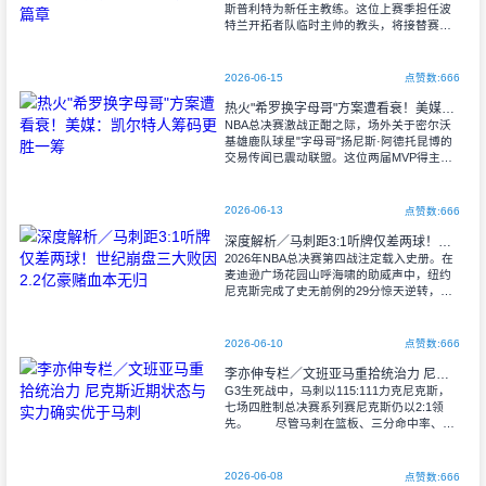
斯普利特为新任主教练。这位上赛季担任波
特兰开拓者队临时主帅的教头，将接替赛季
末离任的比利·多诺万执掌教鞭。 在执教
开拓者的唯一赛季中，斯普利特率
2026-06-15
点赞数:666
热火"希罗换字母哥"方案遭看衰！美媒：凯尔特人筹码更胜一筹
NBA总决赛激战正酣之际，场外关于密尔沃
基雄鹿队球星"字母哥"扬尼斯·阿德托昆博的
交易传闻已震动联盟。这位两届MVP得主在
效力雄鹿13年后，极可能今夏改换门庭。迈
阿密热火与波士顿凯尔特人被视为最有
2026-06-13
点赞数:666
深度解析／马刺距3:1听牌仅差两球！世纪崩盘三大败因 2.2亿豪赌血本无归
2026年NBA总决赛第四战注定载入史册。在
麦迪逊广场花园山呼海啸的助威声中，纽约
尼克斯完成了史无前例的29分惊天逆转，以
107:106击退圣安东尼奥马刺，手握3:1的听
牌优势距总冠军仅一步之遥。
2026-06-10
点赞数:666
李亦伸专栏／文班亚马重拾统治力 尼克斯近期状态与实力确实优于马刺
G3生死战中，马刺以115:111力克尼克斯，
七场四胜制总决赛系列赛尼克斯仍以2:1领
先。 尽管马刺在篮板、三分命中率、进
攻节奏和回合数上均落后于尼克斯，但凭借
更多罚球机会和更少失误，尤
2026-06-08
点赞数:666