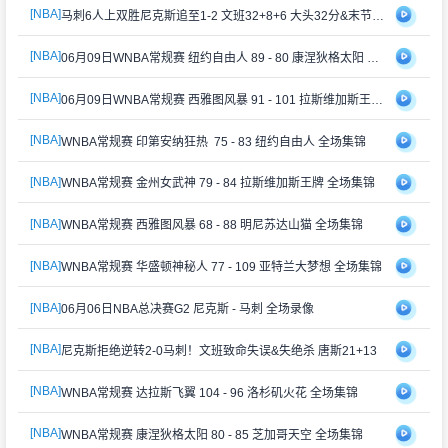
[NBA]
马刺6人上双胜尼克斯追至1-2 文班32+8+6 大头32分&末节12分
[NBA]
06月09日WNBA常规赛 纽约自由人 89 - 80 康涅狄格太阳 全场集锦
[NBA]
06月09日WNBA常规赛 西雅图风暴 91 - 101 拉斯维加斯王牌 集锦
[NBA]
WNBA常规赛 印第安纳狂热 75 - 83 纽约自由人 全场集锦
[NBA]
WNBA常规赛 金州女武神 79 - 84 拉斯维加斯王牌 全场集锦
[NBA]
WNBA常规赛 西雅图风暴 68 - 88 明尼苏达山猫 全场集锦
[NBA]
WNBA常规赛 华盛顿神秘人 77 - 109 亚特兰大梦想 全场集锦
[NBA]
06月06日NBA总决赛G2 尼克斯 - 马刺 全场录像
[NBA]
尼克斯拒绝逆转2-0马刺！文班致命失误&失绝杀 唐斯21+13
[NBA]
WNBA常规赛 达拉斯飞翼 104 - 96 洛杉矶火花 全场集锦
[NBA]
WNBA常规赛 康涅狄格太阳 80 - 85 芝加哥天空 全场集锦