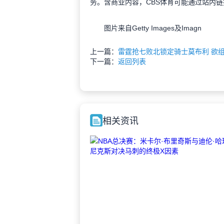
务。含商业内容，CBS体育可能通过站内
图片来自Getty Images及Imagn
上一篇：
雷霆抢七败北锁定骑士莫布利 欲组
下一篇：
返回列表
相关资讯