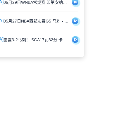
A]
05月29日WNBA常规赛 印第安纳狂热88-90金州女武神 全场集锦
A]
05月27日NBA西部决赛G5 马刺 - 雷霆 全场录像
A]
雷霆3-2马刺！ SGA17罚32分 卡鲁索&魔仙合砍42分 文班15中4