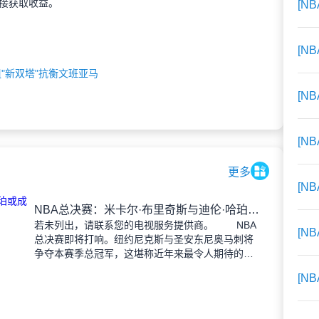
链接获取收益。
[NB
[NB
"新双塔"抗衡文班亚马
[NB
[NB
更多
[NB
NBA总决赛：米卡尔·布里奇斯与迪伦·哈珀或成尼克斯对决马刺的终极X因素
若未列出，请联系您的电视服务提供商。 NBA
[NB
总决赛即将打响。纽约尼克斯与圣安东尼奥马刺将
争夺本赛季总冠军，这堪称近年来最令人期待的对
决之一。去年雷霆与步行者鏖战七场的精彩系列赛
[NB
仍历历在目