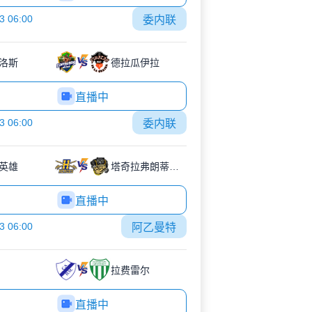
3 06:00
委内联
洛斯
德拉瓜伊拉
直播中
3 06:00
委内联
英雄
塔奇拉弗朗蒂諾斯
直播中
3 06:00
阿乙曼特
拉费雷尔
直播中