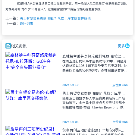
这是NBA季后赛连续第二晚出现裁判争议。前一晚湖人后卫奥斯汀·里夫斯也曾因认
为裁判约翰·戈布尔"不尊重人"，在输给雷霆的G2赛后与裁判组发生争执。
上一篇：
勇士有望交易杰伦·布朗？队媒：库里愿交棒给他
下一篇：
返回列表
相关资讯
更多
森林狼主帅芬奇怒斥裁判托尼·布拉泽斯：G3冲突中"完全有失职业操守"
在周五进行的NBA季后赛次轮G3中，明尼苏
达森林狼以108-115不敌圣安东尼奥马刺。比
赛第四节还剩5分09秒时，森林狼虽获暂停机
会，但主帅克里斯·芬奇表示自己提前三秒就
已请求暂停。芬奇向裁判托尼
2026-05-10
点赞数:666
勇士有望交易杰伦·布朗？队媒：库里愿交棒给他
随着波士顿凯尔特人季后赛失利后传出阵容
变动流言，金州勇士队被点名应尝试交易全
明星前锋杰伦·布朗（Jaylen Brown）。球队
内部认为，若凯尔特人决定交易布朗，勇士
不仅能提供有竞争力的筹码，更能
2026-05-08
点赞数:666
詹皇再创三项历史纪录！全场仅4罚+关键3分被吹 美媒无奈：23年如一日的判罚争议