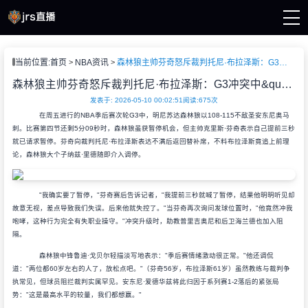
页
当前位置:
首页
NBA资讯
森林狼主帅芬奇怒斥裁判托尼·布拉泽斯：G3冲突中&quot;完全有失职业操守&quot;
A直播
直播
森林狼主帅芬奇怒斥裁判托尼·布拉泽斯：G3冲突中&quot;完全有失职业操守&quot;
直播
发表于: 2026-05-10 00:02:51
阅读:
675次
A新闻
在周五进行的NBA季后赛次轮G3中，明尼苏达森林狼以108-115不敌圣安东尼奥马
A录像
刺。比赛第四节还剩5分09秒时，森林狼虽获暂停机会，但主帅克里斯·芬奇表示自己提前三秒
就已请求暂停。芬奇向裁判托尼·布拉泽斯表达不满后返回替补席，不料布拉泽斯竟追上前理
论，森林狼大个子纳兹·里德随即介入调停。
"我确实要了暂停，"芬奇赛后告诉记者，"我提前三秒就喊了暂停，结果他明明听见却
故意无视，差点导致我们失误。后来他就失控了。"当芬奇再次询问发球位置时，"他竟然冲我
咆哮，这种行为完全有失职业操守。"冲突升级时，助教普里吉奥尼和后卫海兰德也加入阻
隔。
森林狼中锋鲁迪·戈贝尔轻描淡写地表示："季后赛情绪激动很正常。"他还调侃
道："两位都60岁左右的人了，放松点吧。"（芬奇56岁，布拉泽斯61岁）虽然教练与裁判争
执常见，但球员阻拦裁判实属罕见。安东尼·爱德华兹将此归因于系列赛1-2落后的紧张局
势："这是最高水平的较量，我们都想赢。"