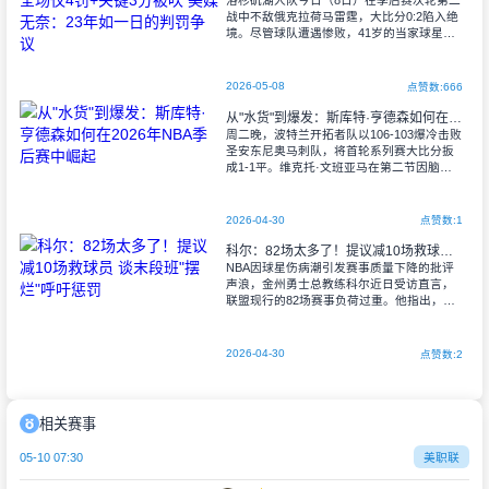
洛杉矶湖人队今日（8日）在季后赛次轮第二
战中不敌俄克拉荷马雷霆，大比分0:2陷入绝
境。尽管球队遭遇惨败，41岁的当家球星勒
布朗·詹姆斯仍展现出历史级统治力，狂刷3
项联盟纪录：
2026-05-08
点赞数:666
从"水货"到爆发：斯库特·亨德森如何在2026年NBA季后赛中崛起
周二晚，波特兰开拓者队以106-103爆冷击败
圣安东尼奥马刺队，将首轮系列赛大比分扳
成1-1平。维克托·文班亚马在第二节因脑震
荡退赛成为关键转折点，马刺队29%的三分
命中率雪上加霜。朱·霍勒迪发挥
2026-04-30
点赞数:1
科尔：82场太多了！提议减10场救球员 谈末段班"摆烂"呼吁惩罚
NBA因球星伤病潮引发赛事质量下降的批评
声浪，金州勇士总教练科尔近日受访直言，
联盟现行的82场赛事负荷过重。他指出，在
现代篮球"大数据化"引发的高强度跑动下，球
员健康已超负荷，提议应删减10场例行
2026-04-30
点赞数:2
相关赛事
05-10 07:30
美职联