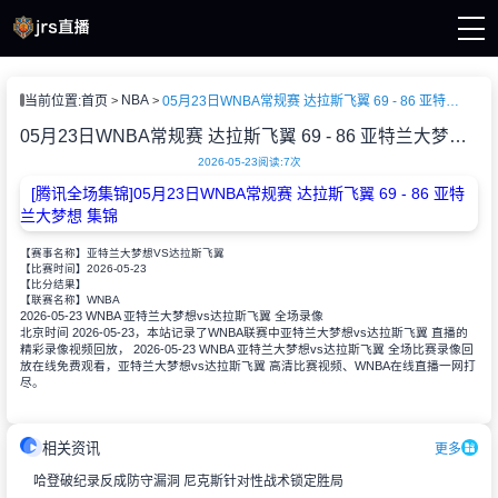
页
NBA
当前位置:
首页
05月23日WNBA常规赛 达拉斯飞翼 69 - 86 亚特兰大梦想 集锦
A直播
直播
05月23日WNBA常规赛 达拉斯飞翼 69 - 86 亚特兰大梦想 集锦
直播
2026-05-23
阅读:
7次
A新闻
[腾讯全场集锦]05月23日WNBA常规赛 达拉斯飞翼 69 - 86 亚特
A录像
兰大梦想 集锦
【赛事名称】
亚特兰大梦想VS达拉斯飞翼
2026-05-23
【比赛时间】
【比分结果】
WNBA
【联赛名称】
2026-05-23 WNBA 亚特兰大梦想vs达拉斯飞翼 全场录像
北京时间 2026-05-23，本站记录了WNBA联赛中亚特兰大梦想vs达拉斯飞翼 直播的
精彩录像视频回放， 2026-05-23 WNBA 亚特兰大梦想vs达拉斯飞翼 全场比赛录像回
放在线免费观看，亚特兰大梦想vs达拉斯飞翼 高清比赛视频、WNBA在线直播一网打
尽。
相关资讯
更多
哈登破纪录反成防守漏洞 尼克斯针对性战术锁定胜局