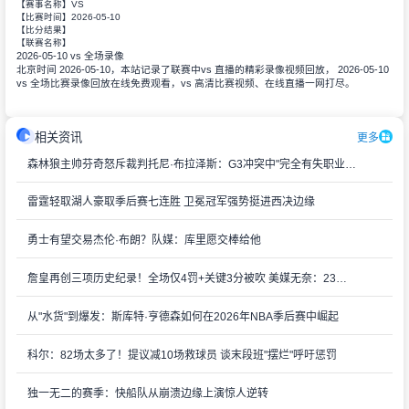
VS
【赛事名称】
2026-05-10
【比赛时间】
【比分结果】
【联赛名称】
2026-05-10 vs 全场录像
北京时间 2026-05-10，本站记录了联赛中vs 直播的精彩录像视频回放， 2026-05-10
vs 全场比赛录像回放在线免费观看，vs 高清比赛视频、在线直播一网打尽。
相关资讯
更多
森林狼主帅芬奇怒斥裁判托尼·布拉泽斯：G3冲突中"完全有失职业操守"
雷霆轻取湖人豪取季后赛七连胜 卫冕冠军强势挺进西决边缘
勇士有望交易杰伦·布朗？队媒：库里愿交棒给他
詹皇再创三项历史纪录！全场仅4罚+关键3分被吹 美媒无奈：23年如一日的判罚争议
从"水货"到爆发：斯库特·亨德森如何在2026年NBA季后赛中崛起
科尔：82场太多了！提议减10场救球员 谈末段班"摆烂"呼吁惩罚
独一无二的赛季：快船队从崩溃边缘上演惊人逆转