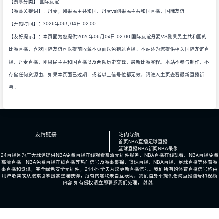
【赛事分类】
国际友谊
【赛事关键词】：丹麦，刚果民主共和国、丹麦vs刚果民主共和国直播、国际友谊
【开始时间】：2026年06月04日 02:00
【友好提示】：本页面为您提供2026年06月04日 02:00 国际友谊丹麦VS刚果民主共和国的
比赛直播，喜欢国际友谊可以提前收藏本页面以免错过直播。本站还为您提供相关国际友谊直
播、丹麦直播、刚果民主共和国直播以及两队历史交锋、最新比赛赛程。本站不参与制作、不
存储任何资源由。如果本页面已过期，或者以上信号位都无效，请进入主页查看最新直播新
号。
友情链接
站内导航
首页
NBA直播
足球直播
篮球直播
NBA新闻
NBA录像
24直播网为广大球迷提供NBA免费直播在线观看高清无插件服务，NBA直播在线观看、NBA直播免费
高清直播、NBA免费直播在线直播等热门信号及赛事集锦、篮球直播、NBA直播、足球直播等体育赛
事直播和资讯，完全绿色安全无插件，24小时全天为您更新直播信号。我们所有的体育直播信号均由
用户收集或从搜索引擎搜索整理获得，所有内容均来自互联网，我们自身不提供任何直播信号和视频
内容 如有侵权请立即联系我们处理，谢谢。