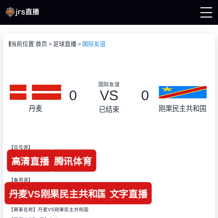
页
当前位置:
首页
足球直播
国际友谊
A直播
直播
直播
A新闻
国际友谊
A录像
0
VS
0
丹麦
刚果民主共和国
已结束
【信号源】
高清直播
腾讯体育
【备用源】
丹麦VS刚果民主共和国
文字直播
【赛事名称】丹麦VS刚果民主共和国