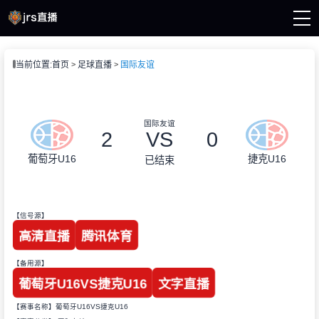
页
当前位置:
首页
足球直播
国际友谊
A直播
直播
直播
A新闻
国际友谊
A录像
2
VS
0
葡萄牙U16
捷克U16
已结束
【信号源】
高清直播
腾讯体育
【备用源】
葡萄牙U16VS捷克U16
文字直播
【赛事名称】葡萄牙U16VS捷克U16