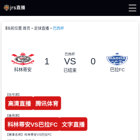
页
当前位置:
首页
足球直播
巴西杯
A直播
直播
直播
A新闻
巴西杯
A录像
1
VS
0
科林蒂安
巴拉FC
已结束
【信号源】
高清直播
腾讯体育
【备用源】
科林蒂安VS巴拉FC
文字直播
【赛事名称】科林蒂安VS巴拉FC