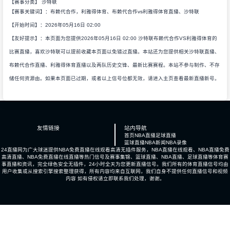
【赛事分类】
沙特联
【赛事关键词】：布赖代合作，利雅得体育、布赖代合作vs利雅得体育直播、沙特联
【开始时间】：2026年05月16日 02:00
【友好提示】：本页面为您提供2026年05月16日 02:00 沙特联布赖代合作VS利雅得体育的
比赛直播，喜欢沙特联可以提前收藏本页面以免错过直播。本站还为您提供相关沙特联直播、
布赖代合作直播、利雅得体育直播以及两队历史交锋、最新比赛赛程。本站不参与制作、不存
储任何资源由。如果本页面已过期，或者以上信号位都无效，请进入主页查看最新直播新号。
友情链接
站内导航
首页
NBA直播
足球直播
篮球直播
NBA新闻
NBA录像
24直播网为广大球迷提供NBA免费直播在线观看高清无插件服务，NBA直播在线观看、NBA直播免费
高清直播、NBA免费直播在线直播等热门信号及赛事集锦、篮球直播、NBA直播、足球直播等体育赛
事直播和资讯，完全绿色安全无插件，24小时全天为您更新直播信号。我们所有的体育直播信号均由
用户收集或从搜索引擎搜索整理获得，所有内容均来自互联网，我们自身不提供任何直播信号和视频
内容 如有侵权请立即联系我们处理，谢谢。