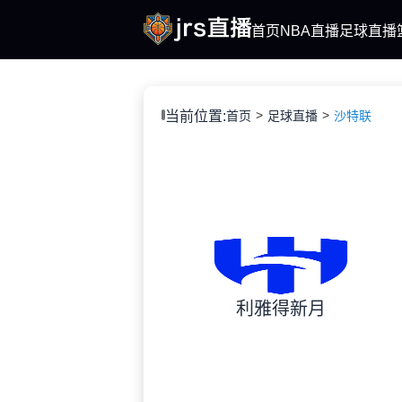
首页
NBA直播
足球直播
当前位置:
首页
足球直播
沙特联
利雅得新月