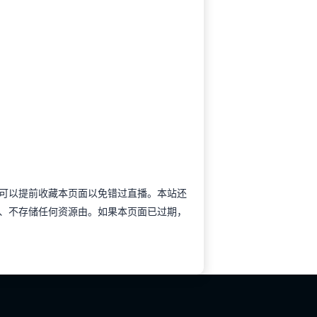
沙特联可以提前收藏本页面以免错过直播。本站还
、不存储任何资源由。如果本页面已过期，