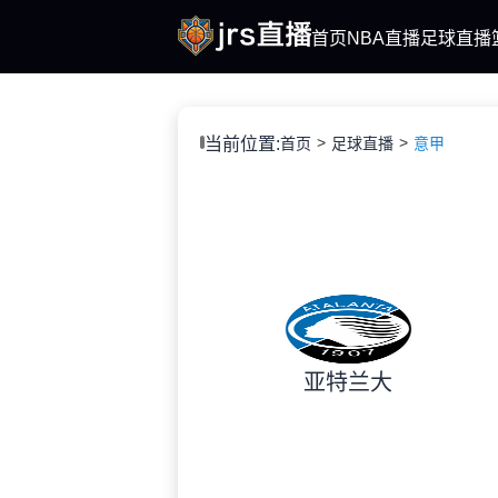
首页
NBA直播
足球直播
当前位置:
首页
足球直播
意甲
亚特兰大