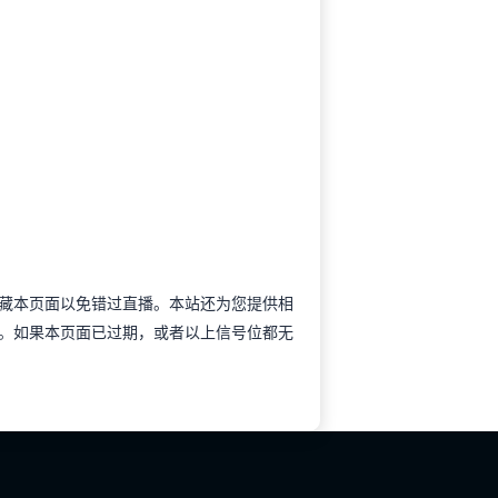
提前收藏本页面以免错过直播。本站还为您提供相
。如果本页面已过期，或者以上信号位都无