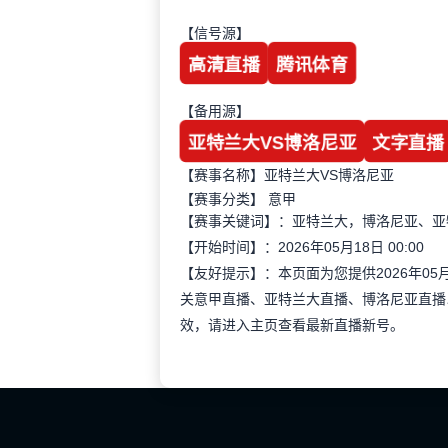
【信号源】
高清直播
腾讯体育
【备用源】
亚特兰大VS博洛尼亚
文字直播
【赛事名称】亚特兰大VS博洛尼亚
【赛事分类】
意甲
【赛事关键词】：亚特兰大，博洛尼亚、亚
【开始时间】：2026年05月18日 00:00
【友好提示】：本页面为您提供2026年05
关意甲直播、亚特兰大直播、博洛尼亚直播
效，请进入主页查看最新直播新号。