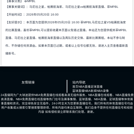
【赛事分类】
菲MPBL
【赛事关键词】：马尼拉之星，帕赛航海家、马尼拉之星vs帕赛航海家直播、菲MPBL
【开始时间】：2026年05月20日 16:00
【友好提示】：本页面为您提供2026年05月20日 16:00 菲MPBL马尼拉之星VS帕赛航海家
的比赛直播，喜欢菲MPBL可以提前收藏本页面以免错过直播。本站还为您提供相关菲MPBL
直播、马尼拉之星直播、帕赛航海家直播以及两队历史交锋、最新比赛赛程。本站不参与制
作、不存储任何资源由。如果本页面已过期，或者以上信号位都无效，请进入主页查看最新直
播新号。
友情链接
站内导航
首页
NBA直播
足球直播
篮球直播
NBA新闻
NBA录像
24直播网为广大球迷提供NBA免费直播在线观看高清无插件服务，NBA直播在线观看、NBA直播免费
高清直播、NBA免费直播在线直播等热门信号及赛事集锦、篮球直播、NBA直播、足球直播等体育赛
事直播和资讯，完全绿色安全无插件，24小时全天为您更新直播信号。我们所有的体育直播信号均由
用户收集或从搜索引擎搜索整理获得，所有内容均来自互联网，我们自身不提供任何直播信号和视频
内容 如有侵权请立即联系我们处理，谢谢。