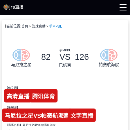
页
当前位置:
首页
篮球直播
菲MPBL
A直播
直播
直播
A新闻
菲MPBL
A录像
82
VS
126
马尼拉之星
帕赛航海家
已结束
【信号源】
高清直播
腾讯体育
【备用源】
马尼拉之星VS帕赛航海家
文字直播
【赛事名称】马尼拉之星VS帕赛航海家